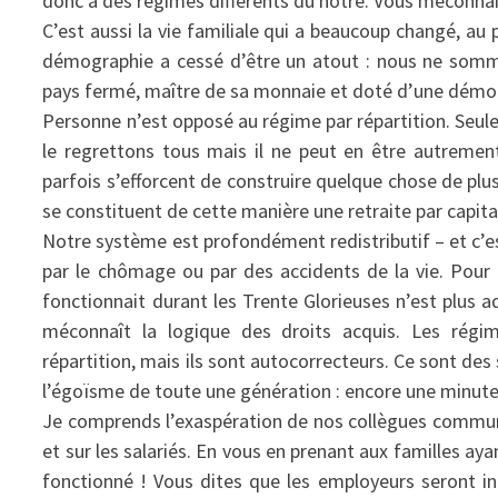
donc à des régimes différents du nôtre. Vous méconnais
C’est aussi la vie familiale qui a beaucoup changé, au 
démographie a cessé d’être un atout : nous ne somme
pays fermé, maître de sa monnaie et doté d’une dém
Personne n’est opposé au régime par répartition. Seu
le regrettons tous mais il ne peut en être autremen
parfois s’efforcent de construire quelque chose de plus
se constituent de cette manière une retraite par capita
Notre système est profondément redistributif – et c’est
par le chômage ou par des accidents de la vie. Pour q
fonctionnait durant les Trente Glorieuses n’est plus ad
méconnaît la logique des droits acquis. Les régi
répartition, mais ils sont autocorrecteurs. Ce sont d
l’égoïsme de toute une génération : encore une minute
Je comprends l’exaspération de nos collègues communist
et sur les salariés. En vous en prenant aux familles aya
fonctionné ! Vous dites que les employeurs seront in