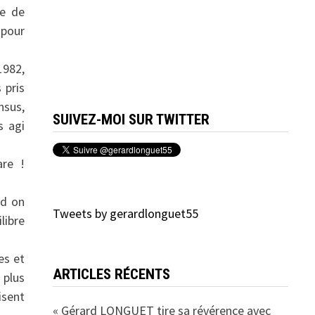
ée de
 pour
1982,
 pris
nsus,
SUIVEZ-MOI SUR TWITTER
s agi
are !
nd on
Tweets by gerardlonguet55
libre
es et
ARTICLES RÉCENTS
 plus
isent
« Gérard LONGUET tire sa révérence avec