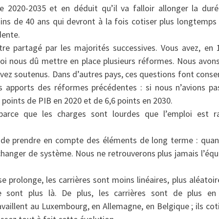
 2020-2035 et en déduit qu’il va falloir allonger la dur
moins de 40 ans qui devront à la fois cotiser plus longtemps
dente.
être partagé par les majorités successives. Vous avez, en 
uoi nous dû mettre en place plusieurs réformes. Nous avons
vez soutenus. Dans d’autres pays, ces questions font conse
es apports des réformes précédentes : si nous n’avions pa
 points de PIB en 2020 et de 6,6 points en 2030.
parce que les charges sont lourdes que l’emploi est r
se de prendre en compte des éléments de long terme : qua
t changer de système. Nous ne retrouverons plus jamais l’équi
 prolonge, les carrières sont moins linéaires, plus aléatoir
 sont plus là. De plus, les carrières sont de plus en
ravaillent au Luxembourg, en Allemagne, en Belgique ; ils cot