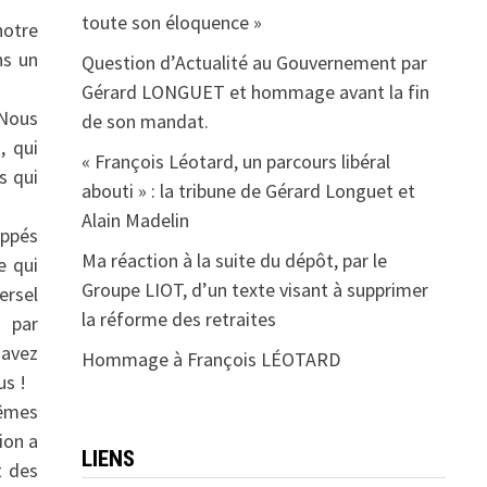
toute son éloquence »
notre
ns un
Question d’Actualité au Gouvernement par
Gérard LONGUET et hommage avant la fin
 Nous
de son mandat.
, qui
« François Léotard, un parcours libéral
s qui
abouti » : la tribune de Gérard Longuet et
Alain Madelin
appés
Ma réaction à la suite du dépôt, par le
e qui
Groupe LIOT, d’un texte visant à supprimer
ersel
la réforme des retraites
s par
 avez
Hommage à François LÉOTARD
us !
mêmes
ion a
LIENS
t des