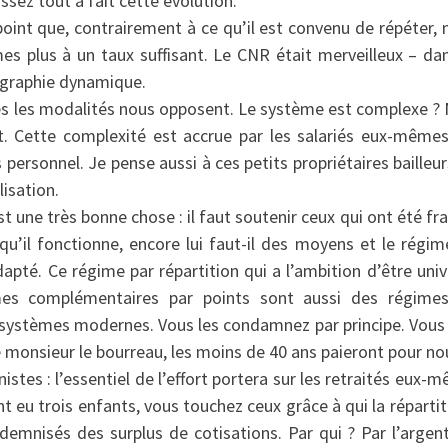
sez tout à fait cette évolution.
point que, contrairement à ce qu’il est convenu de répéter, 
s plus à un taux suffisant. Le CNR était merveilleux – da
ographie dynamique.
les les modalités nous opposent. Le système est complexe ?
t. Cette complexité est accrue par les salariés eux-mêmes
 personnel. Je pense aussi à ces petits propriétaires bailleur
lisation.
 une très bonne chose : il faut soutenir ceux qui ont été fr
u’il fonctionne, encore lui faut-il des moyens et le régim
apté. Ce régime par répartition qui a l’ambition d’être univ
mes complémentaires par points sont aussi des régime
es systèmes modernes. Vous les condamnez par principe. Vous
 monsieur le bourreau, les moins de 40 ans paieront pour no
es : l’essentiel de l’effort portera sur les retraités eux-
nt eu trois enfants, vous touchez ceux grâce à qui la répartit
demnisés des surplus de cotisations. Par qui ? Par l’argen