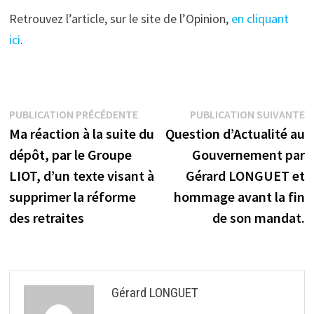
Retrouvez l’article, sur le site de l’Opinion,
en cliquant
ici
.
Navigation
Publication
P
PUBLICATION PRÉCÉDENTE
PUBLICATION SUIVANTE
précédente :
s
Ma réaction à la suite du
Question d’Actualité au
de
dépôt, par le Groupe
Gouvernement par
l’article
LIOT, d’un texte visant à
Gérard LONGUET et
supprimer la réforme
hommage avant la fin
des retraites
de son mandat.
Gérard LONGUET