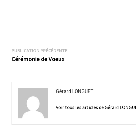
Navigation
Publication
PUBLICATION PRÉCÉDENTE
précédente :
Cérémonie de Voeux
de
l’article
Gérard LONGUET
Voir tous les articles de Gérard LONG