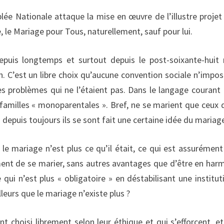
blée Nationale attaque la mise en œuvre de l’illustre projet
 le Mariage pour Tous, naturellement, sauf pour lui.
puis longtemps et surtout depuis le post-soixante-huit 
 C’est un libre choix qu’aucune convention sociale n’impos
 problèmes qui ne l’étaient pas. Dans le langage courant i
 familles « monoparentales ». Bref, ne se marient que ceux q
 depuis toujours ils se sont fait une certaine idée du mariage
e mariage n’est plus ce qu’il était, ce qui est assurément 
ment de se marier, sans autres avantages que d’être en har
i n’est plus « obligatoire » en déstabilisant une institut
lleurs que le mariage n’existe plus ?
l’ont choisi librement selon leur éthique et qui s’efforcent, et