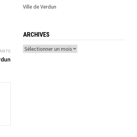
Ville de Verdun
ARCHIVES
Archives
Publication
VANTE
suivante :
rdun