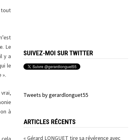
 tout
n’est
e. Le
SUIVEZ-MOI SUR TWITTER
l y a
ui le
 ».
vrai,
Tweets by gerardlonguet55
monie
ion à
ARTICLES RÉCENTS
« Gérard LONGUET tire sa révérence avec
 cela