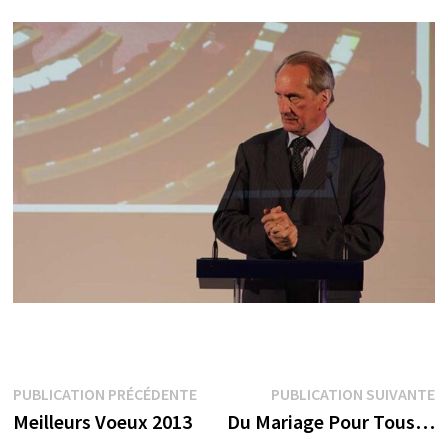
Navigation
Publication
P
PUBLICATION PRÉCÉDENTE
PUBLICATION SUIVANTE
précédente :
s
Meilleurs Voeux 2013
Du Mariage Pour Tous…
de