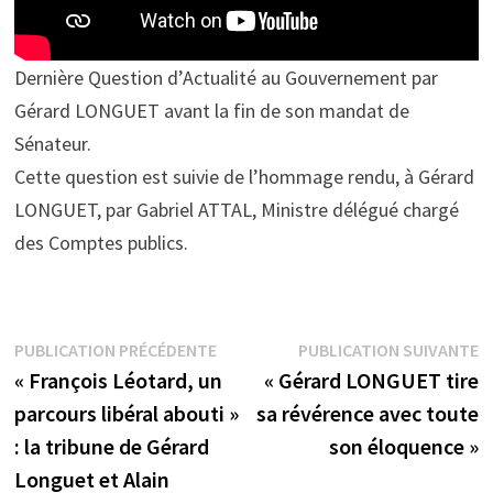
Dernière Question d’Actualité au Gouvernement par
Gérard LONGUET avant la fin de son mandat de
Sénateur.
Cette question est suivie de l’hommage rendu, à Gérard
LONGUET, par Gabriel ATTAL, Ministre délégué chargé
des Comptes publics.
Navigation
Publication
P
PUBLICATION PRÉCÉDENTE
PUBLICATION SUIVANTE
précédente :
s
« François Léotard, un
« Gérard LONGUET tire
de
parcours libéral abouti »
sa révérence avec toute
l’article
: la tribune de Gérard
son éloquence »
Longuet et Alain