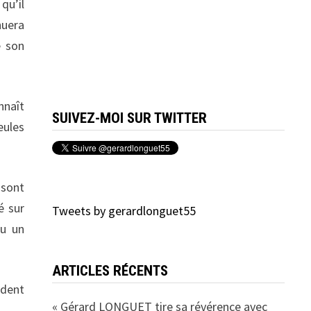
qu’il
nuera
e son
nnaît
SUIVEZ-MOI SUR TWITTER
eules
 sont
é sur
Tweets by gerardlonguet55
çu un
ARTICLES RÉCENTS
ident
« Gérard LONGUET tire sa révérence avec