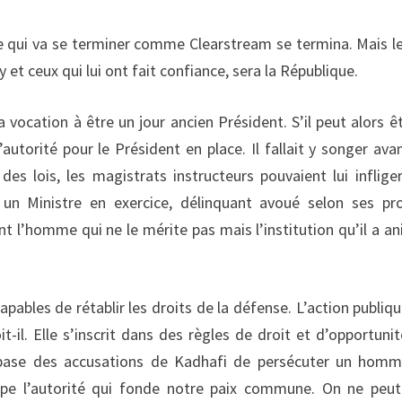
ue qui va se terminer comme Clearstream se termina. Mais l
 et ceux qui lui ont fait confiance, sera la République.
 vocation à être un jour ancien Président. S’il peut alors êt
’autorité pour le Président en place. Il fallait y songer ava
es lois, les magistrats instructeurs pouvaient lui inflige
 un Ministre en exercice, délinquant avoué selon ses pr
t l’homme qui ne le mérite pas mais l’institution qu’il a a
capables de rétablir les droits de la défense. L’action publiqu
-il. Elle s’inscrit dans des règles de droit et d’opportunit
 base des accusations de Kadhafi de persécuter un hom
l sape l’autorité qui fonde notre paix commune. On ne peu