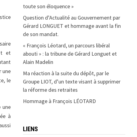
toute son éloquence »
stice
Question d’Actualité au Gouvernement par
Gérard LONGUET et hommage avant la fin
de son mandat.
saire
« François Léotard, un parcours libéral
nt et
abouti » : la tribune de Gérard Longuet et
utant
Alain Madelin
r une
Ma réaction à la suite du dépôt, par le
e, le
Groupe LIOT, d’un texte visant à supprimer
la réforme des retraites
Hommage à François LÉOTARD
e une
tée à
aussi
LIENS