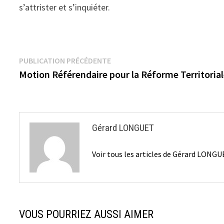
s’attrister et s’inquiéter.
Navigation
Publication
PUBLICATION PRÉCÉDENTE
précédente :
Motion Référendaire pour la Réforme Territoria
de
l’article
Gérard LONGUET
Voir tous les articles de Gérard LONG
VOUS POURRIEZ AUSSI AIMER