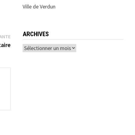
Ville de Verdun
ARCHIVES
Publication
VANTE
suivante :
aire
Archives