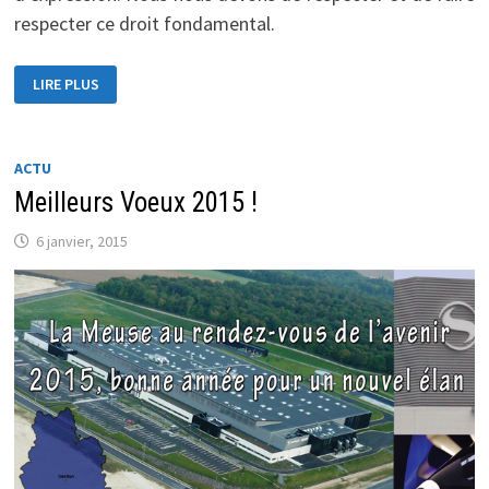
respecter ce droit fondamental.
CHARLIE
LIRE PLUS
HEBDO
VICTIME
D’UNE
FUSILLADE
SANGLANTE
ACTU
Meilleurs Voeux 2015 !
6 janvier, 2015