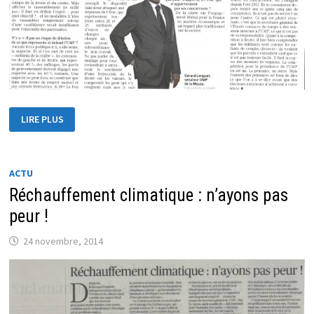
PRÉSIDENCE
LIRE PLUS
DE
L’UMP
ACTU
Réchauffement climatique : n’ayons pas
peur !
24 novembre, 2014