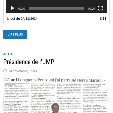
00:00
00:00
1.
Lci du 24/11/2014
8:56
LCI
LIRE PLUS
–
JOURNAL
DU
24/11/2014
ACTU
Présidence de l’UMP
24 novembre, 2014