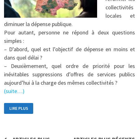
collectivités
locales et
diminuer la dépense publique.
Pour autant, personne ne répond à deux questions
simples :
– D’abord, quel est l’objectif de dépense en moins et
dans quel délai ?
– Deuxièmement, quel ordre de priorité pour les
inévitables suppressions d’offres de services publics
aujourd’hui à la charge des mêmes collectivités ?
(suite…)
PAS
LIRE PLUS
DE
RENOUVEAU
TERRITORIAL
SANS
VOTE
DU
SÉNAT