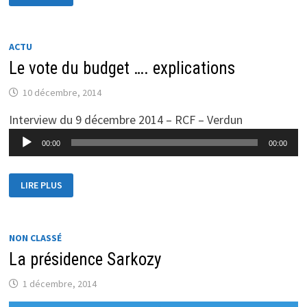
2015
!
ACTU
Le vote du budget …. explications
10 décembre, 2014
Interview du 9 décembre 2014 – RCF – Verdun
Lecteur
00:00
00:00
audio
LE
LIRE PLUS
VOTE
DU
BUDGET
….
EXPLICATIONS
NON CLASSÉ
La présidence Sarkozy
1 décembre, 2014