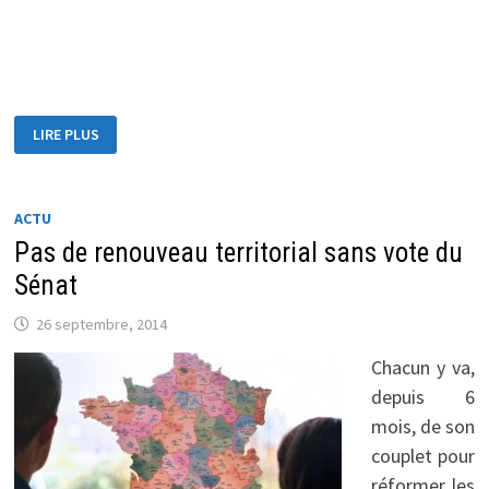
RÉSULTAT
LIRE PLUS
DES
SÉNATORIALES
2014
ACTU
Pas de renouveau territorial sans vote du
Sénat
26 septembre, 2014
Chacun y va,
depuis 6
mois, de son
couplet pour
réformer les