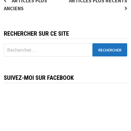
Navigation
ARTICLES PLUS
ARTICLES PLUS RÉCENTS
ANCIENS
des
articles
RECHERCHER SUR CE SITE
Rechercher :
SUIVEZ-MOI SUR FACEBOOK