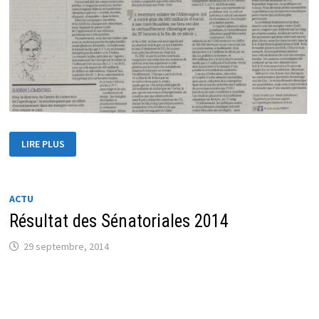
RÉCHAUFFEMENT
LIRE PLUS
CLIMATIQUE
:
N’AYONS
PAS
PEUR
!
ACTU
Résultat des Sénatoriales 2014
29 septembre, 2014