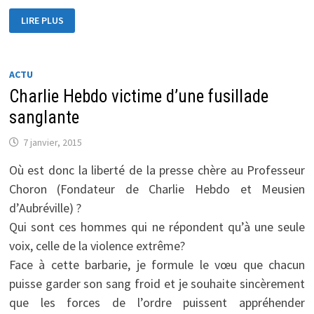
LA
LIRE PLUS
RECONVERSION
DU
8ÈME
RA
ACTU
Charlie Hebdo victime d’une fusillade
sanglante
7 janvier, 2015
Où est donc la liberté de la presse chère au Professeur
Choron (Fondateur de Charlie Hebdo et Meusien
d’Aubréville) ?
Qui sont ces hommes qui ne répondent qu’à une seule
voix, celle de la violence extrême?
Face à cette barbarie, je formule le vœu que chacun
puisse garder son sang froid et je souhaite sincèrement
que les forces de l’ordre puissent appréhender