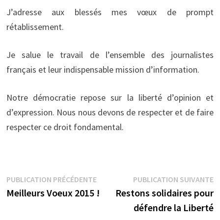
J’adresse aux blessés mes vœux de prompt
rétablissement.
Je salue le travail de l’ensemble des journalistes
français et leur indispensable mission d’information.
Notre démocratie repose sur la liberté d’opinion et
d’expression. Nous nous devons de respecter et de faire
respecter ce droit fondamental.
Navigation
Publication
P
PUBLICATION PRÉCÉDENTE
PUBLICATION SUIVANTE
précédente :
s
Meilleurs Voeux 2015 !
Restons solidaires pour
de
défendre la Liberté
l’article