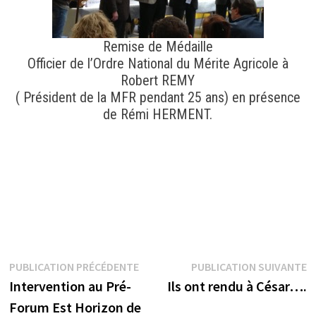
Remise de Médaille
Officier de l’Ordre National du Mérite Agricole à
Robert REMY
( Président de la MFR pendant 25 ans) en présence
de Rémi HERMENT.
Navigation
Publication
P
PUBLICATION PRÉCÉDENTE
PUBLICATION SUIVANTE
précédente :
s
Intervention au Pré-
Ils ont rendu à César….
de
Forum Est Horizon de