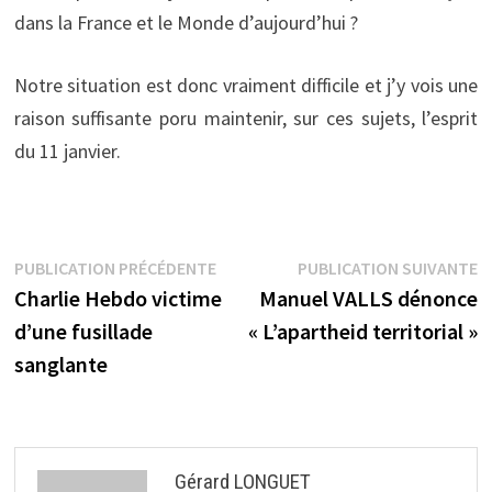
dans la France et le Monde d’aujourd’hui ?
Notre situation est donc vraiment difficile et j’y vois une
raison suffisante poru maintenir, sur ces sujets, l’esprit
du 11 janvier.
Navigation
Publication
P
PUBLICATION PRÉCÉDENTE
PUBLICATION SUIVANTE
précédente :
s
Charlie Hebdo victime
Manuel VALLS dénonce
de
d’une fusillade
« L’apartheid territorial »
l’article
sanglante
Gérard LONGUET