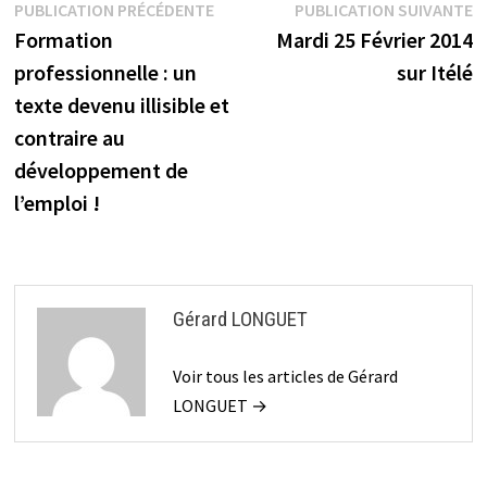
Navigation
Publication
P
PUBLICATION PRÉCÉDENTE
PUBLICATION SUIVANTE
précédente :
s
Formation
Mardi 25 Février 2014
de
professionnelle : un
sur Itélé
l’article
texte devenu illisible et
contraire au
développement de
l’emploi !
Gérard LONGUET
Voir tous les articles de Gérard
LONGUET →