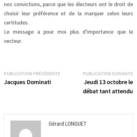
nos convictions, parce que les électeurs ont le droit de
choisir leur préférence et de la marquer selon leurs
certitudes.
Le message a pour moi plus d’importance que le
vecteur.
Navigation
Publication
P
PUBLICATION PRÉCÉDENTE
PUBLICATION SUIVANTE
précédente :
s
Jacques Dominati
Jeudi 13 octobre le
de
débat tant attendu
l’article
Gérard LONGUET