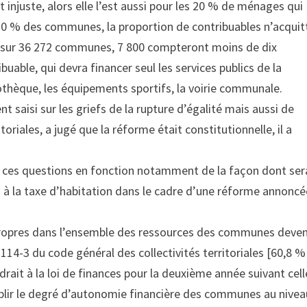
t injuste, alors elle l’est aussi pour les 20 % de ménages qui
 70 % des communes, la proportion de contribuables n’acquit
i, sur 36 272 communes, 7 800 compteront moins de dix
buable, qui devra financer seul les services publics de la
liothèque, les équipements sportifs, la voirie communale.
nt saisi sur les griefs de la rupture d’égalité mais aussi de
itoriales, a jugé que la réforme était constitutionnelle, il a
er ces questions en fonction notamment de la façon dont ser
is à la taxe d’habitation dans le cadre d’une réforme annonc
ces propres dans l’ensemble des ressources des communes deve
 1114-3 du code général des collectivités territoriales [60,8 %
rait à la loi de finances pour la deuxième année suivant cell
ablir le degré d’autonomie financière des communes au nivea