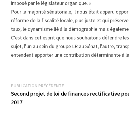
imposé par le législateur organique. »
Pour la majorité sénatoriale, il nous était apparu oppor
réforme de la fiscalité locale, plus juste et qui préserve
taux, le dynamisme lié à la démographie mais également
C’est dans cet esprit que nous souhaitons défendre le
sujet, l’un au sein du groupe LR au Sénat, l’autre, tran
entendent apporter une contribution déterminante à la
Navigation
Publication
PUBLICATION PRÉCÉDENTE
précédente :
Second projet de loi de finances rectificative po
de
2017
l’article