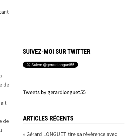
tant
SUIVEZ-MOI SUR TWITTER
a
ée de
Tweets by gerardlonguet55
nait
ARTICLES RÉCENTS
e de
u
« Gérard LONGUET tire sa révérence avec