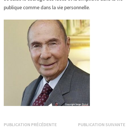
publique comme dans la vie personnelle.
Navigation
Publication
P
PUBLICATION PRÉCÉDENTE
PUBLICATION SUIVANTE