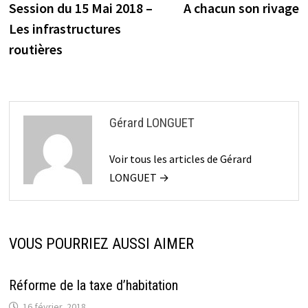
précédente :
s
Session du 15 Mai 2018 –
A chacun son rivage
de
Les infrastructures
l’article
routières
Gérard LONGUET
Voir tous les articles de Gérard
LONGUET →
VOUS POURRIEZ AUSSI AIMER
Réforme de la taxe d’habitation
16 février, 2018