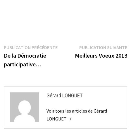
Navigation
Publication
P
PUBLICATION PRÉCÉDENTE
PUBLICATION SUIVANTE
précédente :
s
De la Démocratie
Meilleurs Voeux 2013
de
participative…
l’article
Gérard LONGUET
Voir tous les articles de Gérard
LONGUET →