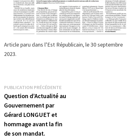
Article paru dans l’Est Républicain, le 30 septembre
2023.
Navigation
Publication
PUBLICATION PRÉCÉDENTE
précédente :
Question d’Actualité au
de
Gouvernement par
l’article
Gérard LONGUET et
hommage avant la fin
de son mandat.