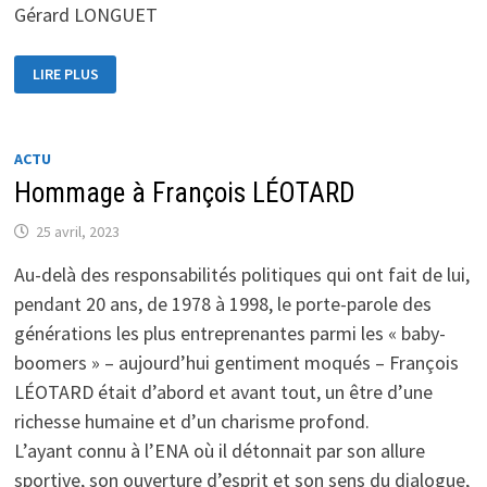
Gérard LONGUET
MA
LIRE PLUS
RÉACTION
À
LA
SUITE
DU
DÉPÔT,
ACTU
PAR
Hommage à François LÉOTARD
LE
GROUPE
LIOT,
25 avril, 2023
D’UN
TEXTE
VISANT
Au-delà des responsabilités politiques qui ont fait de lui,
À
SUPPRIMER
pendant 20 ans, de 1978 à 1998, le porte-parole des
LA
RÉFORME
générations les plus entreprenantes parmi les « baby-
DES
RETRAITES
boomers » – aujourd’hui gentiment moqués – François
LÉOTARD était d’abord et avant tout, un être d’une
richesse humaine et d’un charisme profond.
L’ayant connu à l’ENA où il détonnait par son allure
sportive, son ouverture d’esprit et son sens du dialogue,