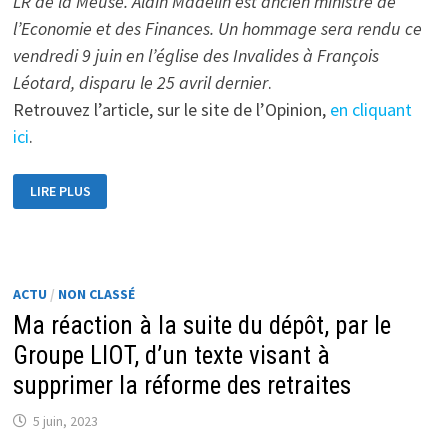
LR de la Meuse. Alain Madelin est ancien ministre de
l’Economie et des Finances. Un hommage sera rendu ce
vendredi 9 juin en l’église des Invalides à François
Léotard, disparu le 25 avril dernier
.
Retrouvez l’article, sur le site de l’Opinion,
en cliquant
ici
.
«
LIRE PLUS
FRANÇOIS
LÉOTARD,
UN
PARCOURS
LIBÉRAL
ABOUTI
»
ACTU
/
NON CLASSÉ
:
LA
Ma réaction à la suite du dépôt, par le
TRIBUNE
DE
Groupe LIOT, d’un texte visant à
GÉRARD
LONGUET
ET
supprimer la réforme des retraites
ALAIN
MADELIN
5 juin, 2023