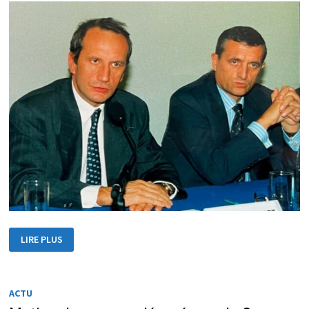
HOMMAGE
LIRE PLUS
À
FRANÇOIS
LÉOTARD
ACTU