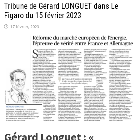
Tribune de Gérard LONGUET dans Le
À
L’ASSEMBLÉE
NATIONALE
Figaro du 15 février 2023
17 février, 2023
Gérard Longuet : «