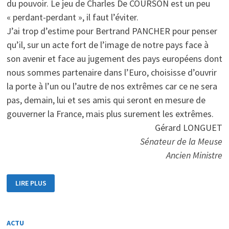
du pouvoir. Le jeu de Charles De COURSON est un peu
« perdant-perdant », il faut l’éviter.
J’ai trop d’estime pour Bertrand PANCHER pour penser
qu’il, sur un acte fort de l’image de notre pays face à
son avenir et face au jugement des pays européens dont
nous sommes partenaire dans l’Euro, choisisse d’ouvrir
la porte à l’un ou l’autre de nos extrêmes car ce ne sera
pas, demain, lui et ses amis qui seront en mesure de
gouverner la France, mais plus surement les extrêmes.
Gérard LONGUET
Sénateur de la Meuse
Ancien Ministre
MOTION
LIRE PLUS
DE
CENSURE
DÉPOSÉE
PAR
LE
GROUPE
ACTU
LIOT