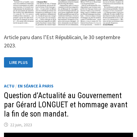
Article paru dans l’Est Républicain, le 30 septembre
2023.
« GÉRARD
LIRE PLUS
LONGUET
TIRE
SA
RÉVÉRENCE
AVEC
TOUTE
ACTU
/
EN SÉANCE À PARIS
SON
Question d’Actualité au Gouvernement
ÉLOQUENCE »
par Gérard LONGUET et hommage avant
la fin de son mandat.
22 juin, 2023