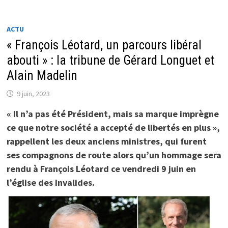
GOUVERNEMENT
PAR
GÉRARD
LONGUET
ACTU
ET
« François Léotard, un parcours libéral
HOMMAGE
AVANT
LA
abouti » : la tribune de Gérard Longuet et
FIN
DE
Alain Madelin
SON
MANDAT.
9 juin, 2023
« Il n’a pas été Président, mais sa marque imprègne
ce que notre société a accepté de libertés en plus »,
rappellent les deux anciens ministres, qui furent
ses compagnons de route alors qu’un hommage sera
rendu à François Léotard ce vendredi 9 juin en
l’église des Invalides.