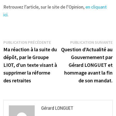
Retrouvez l’article, sur le site de l’Opinion,
en cliquant
ici
.
Navigation
Publication
P
PUBLICATION PRÉCÉDENTE
PUBLICATION SUIVANTE
précédente :
s
Ma réaction à la suite du
Question d’Actualité au
de
dépôt, par le Groupe
Gouvernement par
l’article
LIOT, d’un texte visant à
Gérard LONGUET et
supprimer la réforme
hommage avant la fin
des retraites
de son mandat.
Gérard LONGUET