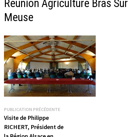
Réunion Agriculture Bras Sur
Meuse
Navigation
Publication
PUBLICATION PRÉCÉDENTE
précédente :
Visite de Philippe
de
RICHERT, Président de
l’article
la Région Alsace en