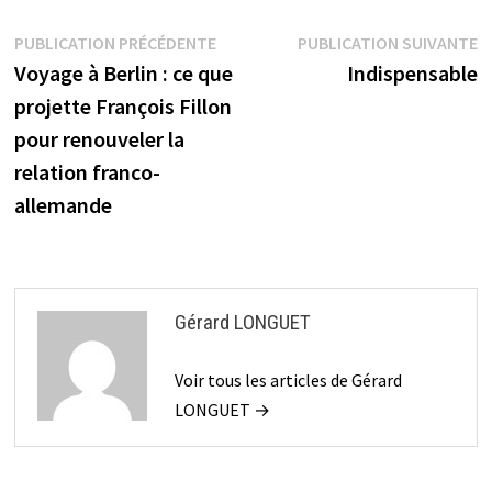
Navigation
Publication
P
PUBLICATION PRÉCÉDENTE
PUBLICATION SUIVANTE
précédente :
s
Voyage à Berlin : ce que
Indispensable
de
projette François Fillon
l’article
pour renouveler la
relation franco-
allemande
Gérard LONGUET
Voir tous les articles de Gérard
LONGUET →