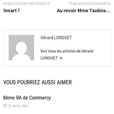
Navigation
Publication
P
PUBLICATION PRÉCÉDENTE
PUBLICATION SUIVANTE
précédente :
s
Smart !
Au revoir Mme Taubira…
de
l’article
Gérard LONGUET
Voir tous les articles de Gérard
LONGUET →
VOUS POURRIEZ AUSSI AIMER
8ème RA de Commercy
21 août, 2012