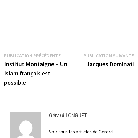
Navigation
Publication
P
PUBLICATION PRÉCÉDENTE
PUBLICATION SUIVANTE
précédente :
s
Institut Montaigne – Un
Jacques Dominati
de
Islam français est
l’article
possible
Gérard LONGUET
Voir tous les articles de Gérard