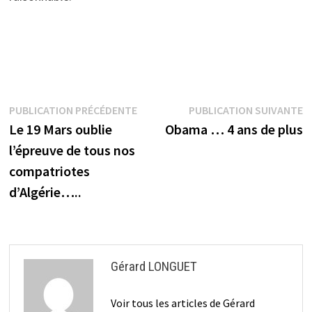
Navigation
Publication
P
PUBLICATION PRÉCÉDENTE
PUBLICATION SUIVANTE
précédente :
s
Le 19 Mars oublie
Obama … 4 ans de plus
de
l’épreuve de tous nos
l’article
compatriotes
d’Algérie…..
Gérard LONGUET
Voir tous les articles de Gérard