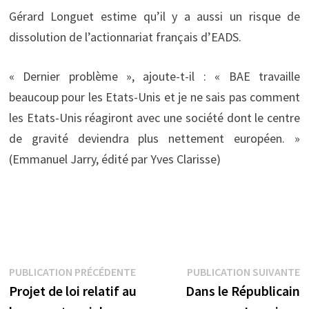
Gérard Longuet estime qu’il y a aussi un risque de
dissolution de l’actionnariat français d’EADS.
« Dernier problème », ajoute-t-il : « BAE travaille
beaucoup pour les Etats-Unis et je ne sais pas comment
les Etats-Unis réagiront avec une société dont le centre
de gravité deviendra plus nettement européen. »
(Emmanuel Jarry, édité par Yves Clarisse)
Navigation
Publication
P
PUBLICATION PRÉCÉDENTE
PUBLICATION SUIVANTE
précédente :
s
Projet de loi relatif au
Dans le Républicain
de