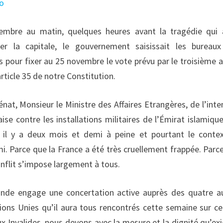
éo
mbre au matin, quelques heures avant la tragédie qui a
ter la capitale, le gouvernement saisissait les bureau
 pour fixer au 25 novembre le vote prévu par le troisième a
rticle 35 de notre Constitution.
nat, Monsieur le Ministre des Affaires Etrangères, de l’inte
e contre les installations militaires de l’Émirat islamiqu
 il y a deux mois et demi à peine et pourtant le conte
i. Parce que la France a été très cruellement frappée. Parc
conflit s’impose largement à tous.
de engage une concertation active auprès des quatre a
ns Unies qu’il aura tous rencontrés cette semaine sur ce
 Invalides, nous devons avec la mesure et la dignité qu’exi