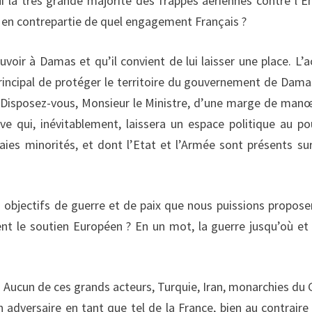
hui la très grande majorité des frappes aériennes contre l’E
 en contrepartie de quel engagement Français ?
uvoir à Damas et qu’il convient de lui laisser une place. L’a
 principal de protéger le territoire du gouvernement de Dama
e. Disposez-vous, Monsieur le Ministre, d’une marge de man
ve qui, inévitablement, laissera un espace politique au po
aies minorités, et dont l’Etat et l’Armée sont présents su
 objectifs de guerre et de paix que nous puissions propose
ent le soutien Européen ? En un mot, la guerre jusqu’où et
. Aucun de ces grands acteurs, Turquie, Iran, monarchies du 
adversaire en tant que tel de la France, bien au contraire