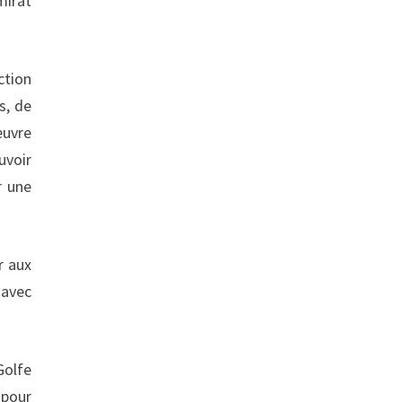
mirat
ction
s, de
œuvre
uvoir
r une
r aux
 avec
Golfe
 pour