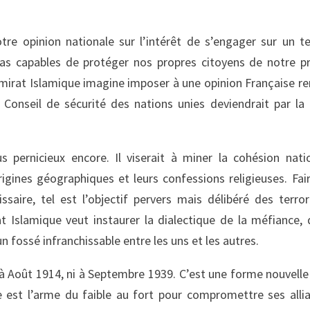
re opinion nationale sur l’intérêt de s’engager sur un te
 pas capables de protéger nos propres citoyens de notre p
’Emirat Islamique imagine imposer à une opinion Française r
onseil de sécurité des nations unies deviendrait par la 
s pernicieux encore. Il viserait à miner la cohésion nati
igines géographiques et leurs confessions religieuses. Fai
ire, tel est l’objectif pervers mais délibéré des terror
t Islamique veut instaurer la dialectique de la méfiance, 
un fossé infranchissable entre les uns et les autres.
à Août 1914, ni à Septembre 1939. C’est une forme nouvelle 
e est l’arme du faible au fort pour compromettre ses alli