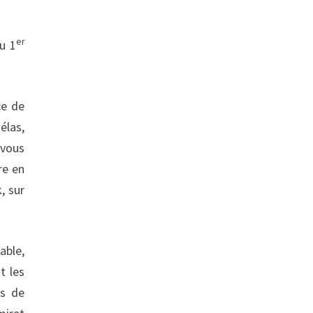
er
u 1
ce de
élas,
 vous
re en
, sur
able,
t les
ys de