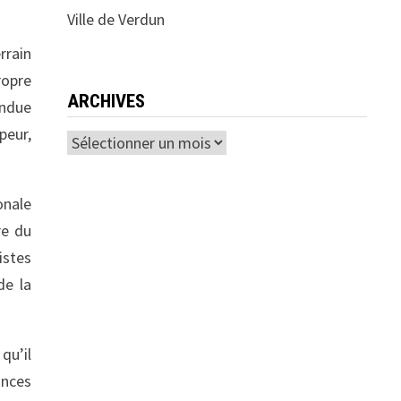
Ville de Verdun
rrain
ropre
ARCHIVES
endue
peur,
Archives
onale
re du
istes
de la
qu’il
ances