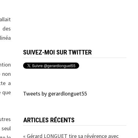
llait
x des
linéa
SUIVEZ-MOI SUR TWITTER
ntion
e non
xte a
e que
Tweets by gerardlonguet55
utres
ARTICLES RÉCENTS
 seul
« Gérard LONGUET tire sa révérence avec
ge le