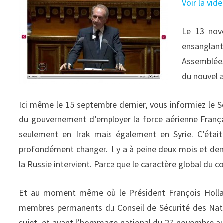
Voir la vid
Le 13 nove
ensanglan
Assemblées
du nouvel a
Ici même le 15 septembre dernier, vous informiez le Sé
du gouvernement d’employer la force aérienne Français
seulement en Irak mais également en Syrie. C’était
profondément changer. Il y a à peine deux mois et dem
la Russie intervient. Parce que le caractère global du 
Et au moment même où le Président François Hollan
membres permanents du Conseil de Sécurité des Natio
sujet, et avant l’hommage national du 27 novembre aux