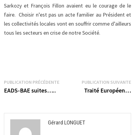
Sarkozy et François Fillon avaient eu le courage de le
faire. Choisir n’est pas un acte familier au Président et
les collectivités locales vont en souffrir comme d’ailleurs
tous les secteurs en crise de notre Société.
Navigation
Publication
P
PUBLICATION PRÉCÉDENTE
PUBLICATION SUIVANTE
précédente :
s
EADS-BAE suites…..
Traité Européen…
de
l’article
Gérard LONGUET