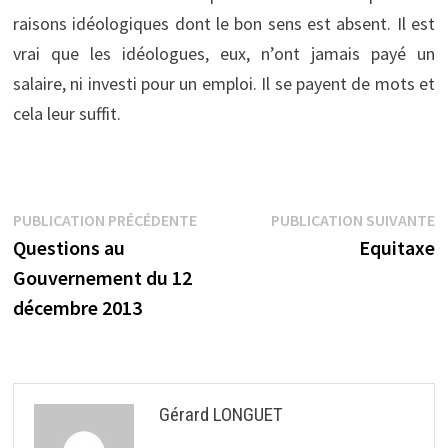
raisons idéologiques dont le bon sens est absent. Il est
vrai que les idéologues, eux, n’ont jamais payé un
salaire, ni investi pour un emploi. Il se payent de mots et
cela leur suffit.
Navigation
Publication
P
PUBLICATION PRÉCÉDENTE
PUBLICATION SUIVANTE
précédente :
s
Questions au
Equitaxe
de
Gouvernement du 12
l’article
décembre 2013
Gérard LONGUET