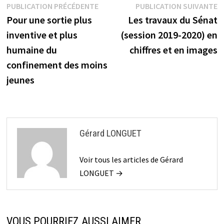
Navigation
Publication
P
PUBLICATION PRÉCÉDENTE
PUBLICATION SUIVANTE
précédente :
s
Pour une sortie plus
Les travaux du Sénat
de
inventive et plus
(session 2019-2020) en
l’article
humaine du
chiffres et en images
confinement des moins
jeunes
Gérard LONGUET
Voir tous les articles de Gérard
LONGUET →
VOUS POURRIEZ AUSSI AIMER