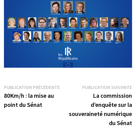
Navigation
Publication
P
PUBLICATION PRÉCÉDENTE
PUBLICATION SUIVANTE
précédente :
s
80Km/h : la mise au
La commission
de
point du Sénat
d’enquête sur la
l’article
souveraineté numérique
du Sénat