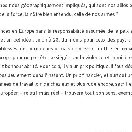
mes-nous géographiquement impliqués, qui sont nos alliés e
e la force, la nôtre bien entendu, celle de nos armes ?
iences en Europe sans la responsabilité assumée de la paix 
et un bel idéal, sinon à 28, du moins pour ceux des pays q
faiblesses des « marches » mais concevoir, mettre en œuv
rope pour ne pas être assiégée par la violence et la misère
 bonheur abrité. Pour cela, il y a un prix politique, il faut dé
 pas seulement dans l’instant. Un prix financier, et surtout un
nnées de travail loin de chez eux et plus rude encore, sacrifie
uropéen – relatif mais réel – trouvera tout son sens, exemp