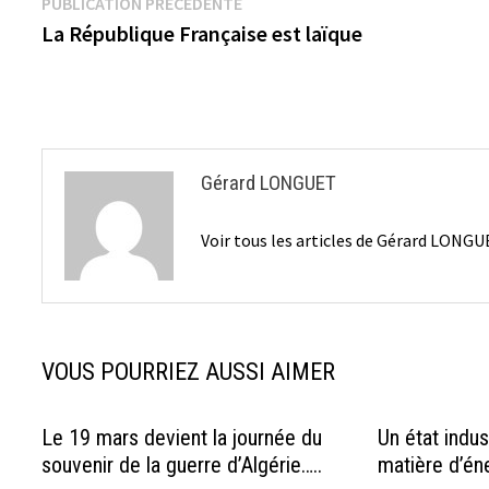
Navigation
Publication
PUBLICATION PRÉCÉDENTE
précédente :
La République Française est laïque
de
l’article
Gérard LONGUET
Voir tous les articles de Gérard LONG
VOUS POURRIEZ AUSSI AIMER
Le 19 mars devient la journée du
Un état indus
souvenir de la guerre d’Algérie…..
matière d’én