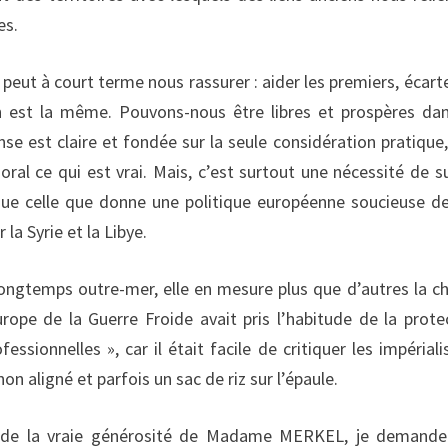
es.
ut à court terme nous rassurer : aider les premiers, écarte
on est la même. Pouvons-nous être libres et prospères da
se est claire et fondée sur la seule considération pratique,
oral ce qui est vrai. Mais, c’est surtout une nécessité de su
 que celle que donne une politique européenne soucieuse d
a Syrie et la Libye.
 longtemps outre-mer, elle en mesure plus que d’autres la c
rope de la Guerre Froide avait pris l’habitude de la prote
ssionnelles », car il était facile de critiquer les impérial
n aligné et parfois un sac de riz sur l’épaule.
elà de la vraie générosité de Madame MERKEL, je demand