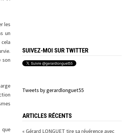
r les
ns un
 cela
SUIVEZ-MOI SUR TWITTER
rvie.
e son
harge
Tweets by gerardlonguet55
ction
ismes
ARTICLES RÉCENTS
e que
« Gérard LONGUET tire sa révérence avec