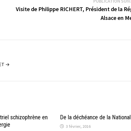
PUBLICATION SUI
Visite de Philippe RICHERT, Président de la R
Alsace en M
UET →
triel schizophrène en
De la déchéance de la National
ergie
3 février, 2016