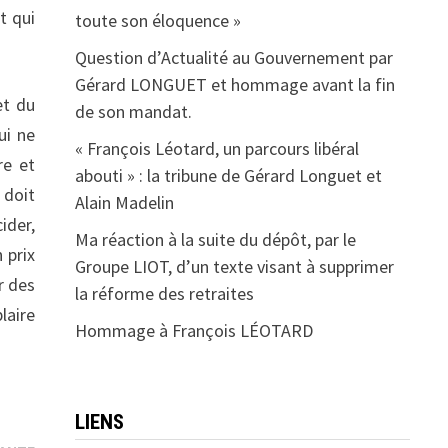
t qui
toute son éloquence »
Question d’Actualité au Gouvernement par
Gérard LONGUET et hommage avant la fin
et du
de son mandat.
ui ne
« François Léotard, un parcours libéral
re et
abouti » : la tribune de Gérard Longuet et
 doit
Alain Madelin
cider,
Ma réaction à la suite du dépôt, par le
 prix
Groupe LIOT, d’un texte visant à supprimer
r des
la réforme des retraites
laire
Hommage à François LÉOTARD
LIENS