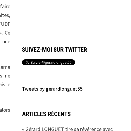
faire
ites,
l’UDF
». Ce
r une
SUIVEZ-MOI SUR TWITTER
stème
us ne
is le
Tweets by gerardlonguet55
alors
ARTICLES RÉCENTS
« Gérard LONGUET tire sa révérence avec