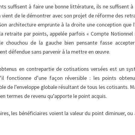
s suffisent à faire une bonne littérature, ils ne suffisent à 
 vient de le démontrer avec son projet de réforme des retra
 Son architecture emprunte à la droite une conception que 
a retraite par points, appelée parfois « Compte Notionnel 
le chouchou de la gauche bien pensante fasse accepte
ient défendue sans parvenir à la mettre en œuvre.
s obtenus en contrepartie de cotisations versées est un sy
u’il fonctionne d’une façon réversible : les points obten
ble de l’enveloppe globale résultant de tous les cotisants. Ma
 en termes de revenu qu’apporte le point acquis.
res, les bénéficiaires voient la valeur du point diminuer, ou 