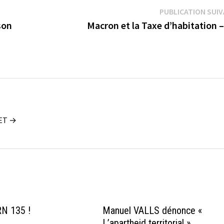
PUBLICATION SUI
son
Macron et la Taxe d’habitation 
UET →
 RN 135 !
Manuel VALLS dénonce «
L’apartheid territorial »