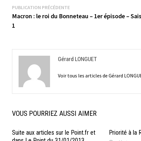
Navigation
Publication
PUBLICATION PRÉCÉDENTE
précédente :
Macron : le roi du Bonneteau – 1er épisode – Sai
de
1
l’article
Gérard LONGUET
Voir tous les articles de Gérard LONG
VOUS POURRIEZ AUSSI AIMER
Suite aux articles sur le Point.fr et
Priorité à la
dans Le Point du 31/01/2013