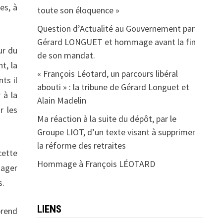
es, à
toute son éloquence »
Question d’Actualité au Gouvernement par
Gérard LONGUET et hommage avant la fin
ur du
de son mandat.
t, la
« François Léotard, un parcours libéral
ts il
abouti » : la tribune de Gérard Longuet et
 à la
Alain Madelin
r les
Ma réaction à la suite du dépôt, par le
Groupe LIOT, d’un texte visant à supprimer
la réforme des retraites
cette
Hommage à François LÉOTARD
sager
s.
LIENS
prend