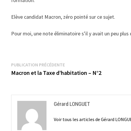
formation.
Elève candidat Macron, zéro pointé sur ce sujet.
Pour moi, une note éliminatoire s’il y avait un peu plus
Navigation
Publication
PUBLICATION PRÉCÉDENTE
précédente :
Macron et la Taxe d’habitation – N°2
de
l’article
Gérard LONGUET
Voir tous les articles de Gérard LONG