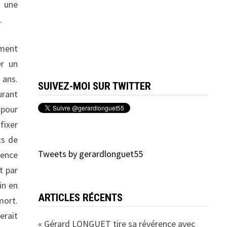
e une
.
ement
er un
 ans.
SUIVEZ-MOI SUR TWITTER
urant
 pour
fixer
ts de
Tweets by gerardlonguet55
uence
t par
in en
ARTICLES RÉCENTS
mort.
erait
« Gérard LONGUET tire sa révérence avec