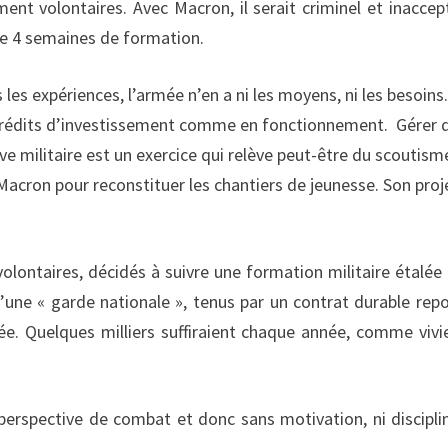
nt volontaires. Avec Macron, il serait criminel et inaccep
e 4 semaines de formation.
 les expériences, l’armée n’en a ni les moyens, ni les besoins
crédits d’investissement comme en fonctionnement. Gérer 
e militaire est un exercice qui relève peut-être du scoutism
acron pour reconstituer les chantiers de jeunesse. Son proj
volontaires, décidés à suivre une formation militaire étalée
ne « garde nationale », tenus par un contrat durable rep
e. Quelques milliers suffiraient chaque année, comme vivi
rspective de combat et donc sans motivation, ni disciplin