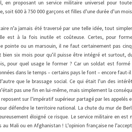
el, en proposant un service militaire universel pour tout
e, soit 600 à 750 000 garçons et filles d’une durée d’un mois
taire n’a jamais été traversé par une telle idée, tout simpl
lle est à la fois inutile et coûteuse. Certes, pour form
de pointe ou un marsouin, il ne faut certainement pas cinq
t bien six mois pour qu’il puisse être intégré et surtout, d
is, pour quel usage le former ? Car un soldat est formé
nnées dans le temps – certains pays le font – encore faut-il 
 d’autre que le brassage social. Ce qui était l’un des intérê
al n’était pas une fin en lui-même, mais simplement la conséq
ne reposent sur l’impératif supérieur partagé par les appelés e
ur défendre le territoire national. La chute du mur de Berl
eureusement éloigné ce risque. Le service militaire en est 
 au Mali ou en Afghanistan ! L’opinion française ne l’accept