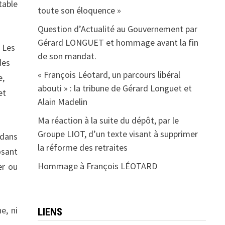
table
toute son éloquence »
Question d’Actualité au Gouvernement par
Gérard LONGUET et hommage avant la fin
. Les
de son mandat.
des
« François Léotard, un parcours libéral
e,
abouti » : la tribune de Gérard Longuet et
et
Alain Madelin
Ma réaction à la suite du dépôt, par le
Groupe LIOT, d’un texte visant à supprimer
 dans
la réforme des retraites
osant
Hommage à François LÉOTARD
er ou
e, ni
LIENS