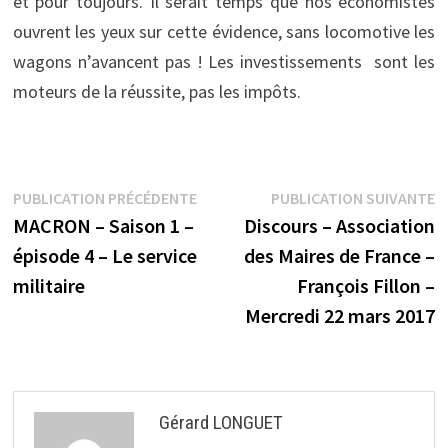
et pour toujours. Il serait temps que nos économistes
ouvrent les yeux sur cette évidence, sans locomotive les
wagons n’avancent pas ! Les investissements sont les
moteurs de la réussite, pas les impôts.
Navigation
Publication
P
PUBLICATION PRÉCÉDENTE
PUBLICATION SUIVANTE
précédente :
s
MACRON – Saison 1 –
Discours – Association
de
épisode 4 – Le service
des Maires de France –
l’article
militaire
François Fillon –
Mercredi 22 mars 2017
Gérard LONGUET