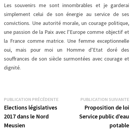
Les souvenirs me sont innombrables et je garderai
simplement celui de son énergie au service de ses
convictions. Une autorité morale, un courage politique,
une passion de la Paix avec l’Europe comme objectif et
la France comme matrice. Une femme exceptionnelle
oui, mais pour moi un Homme d’Etat doré des
souffrances de son siècle surmontées avec courage et
dignité.
Navigation
Publication
P
PUBLICATION PRÉCÉDENTE
PUBLICATION SUIVANTE
précédente :
s
Elections législatives
Proposition de loi
de
2017 dans le Nord
Service public d’eau
l’article
Meusien
potable