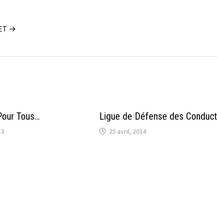
UET →
Pour Tous…
Ligue de Défense des Conduct
13
25 avril, 2014