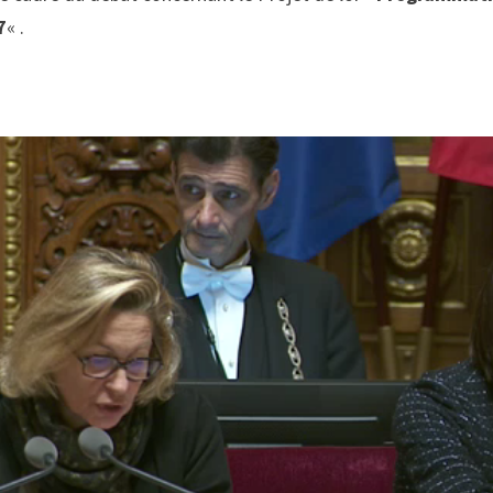
7
« .