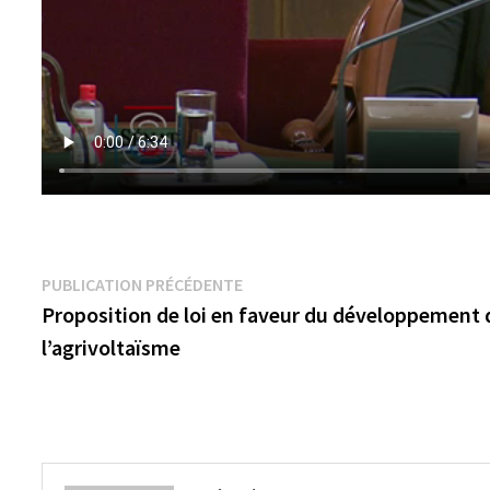
Navigation
Publication
PUBLICATION PRÉCÉDENTE
précédente :
Proposition de loi en faveur du développement 
de
l’agrivoltaïsme
l’article