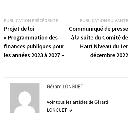
Navigation
Publication
P
PUBLICATION PRÉCÉDENTE
PUBLICATION SUIVANTE
précédente :
s
Projet de loi
Communiqué de presse
de
« Programmation des
à la suite du Comité de
l’article
finances publiques pour
Haut Niveau du 1er
les années 2023 à 2027 »
décembre 2022
Gérard LONGUET
Voir tous les articles de Gérard
LONGUET →