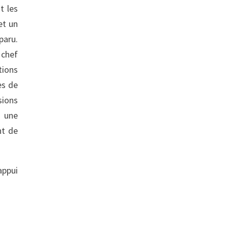
t les
et un
paru.
 chef
tions
es de
sions
a une
nt de
appui