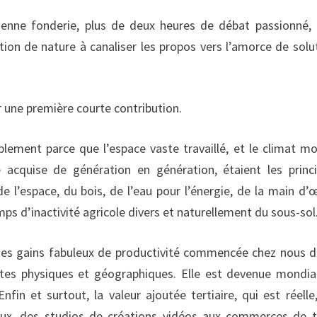
cienne fonderie, plus de deux heures de débat passionné,
ion de nature à canaliser les propos vers l’amorce de solu
r une première courte contribution.
mplement parce que l’espace vaste travaillé, et le climat m
e acquise de génération en génération, étaient les princ
 de l’espace, du bois, de l’eau pour l’énergie, de la main d’
ps d’inactivité agricole divers et naturellement du sous-sol
vi ses gains fabuleux de productivité commencée chez nous d
aintes physiques et géographiques. Elle est devenue mondia
in et surtout, la valeur ajoutée tertiaire, qui est réelle
taux, des studios de créations vidéos aux commerces de 