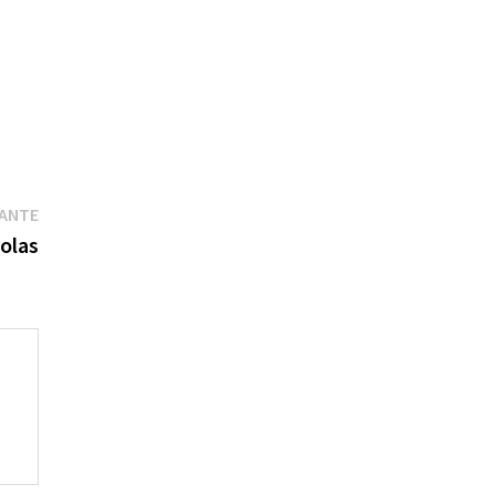
Publication
VANTE
suivante :
olas