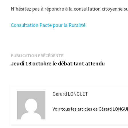
N’hésitez pas à répondre à la consultation citoyenne sur
Consultation Pacte pour la Ruralité
Navigation
Publication
PUBLICATION PRÉCÉDENTE
précédente :
Jeudi 13 octobre le débat tant attendu
de
l’article
Gérard LONGUET
Voir tous les articles de Gérard LONG