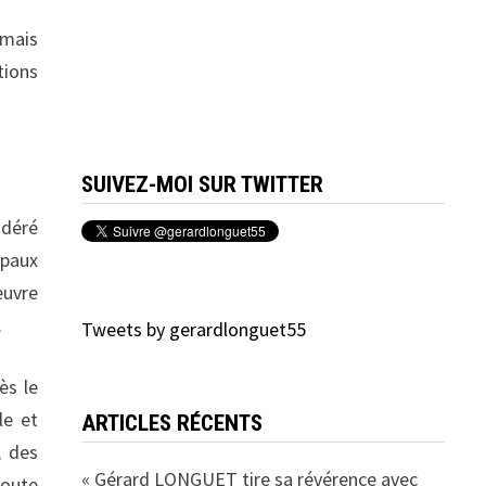
 mais
tions
SUIVEZ-MOI SUR TWITTER
odéré
ipaux
œuvre
.
Tweets by gerardlonguet55
ès le
le et
ARTICLES RÉCENTS
, des
« Gérard LONGUET tire sa révérence avec
toute