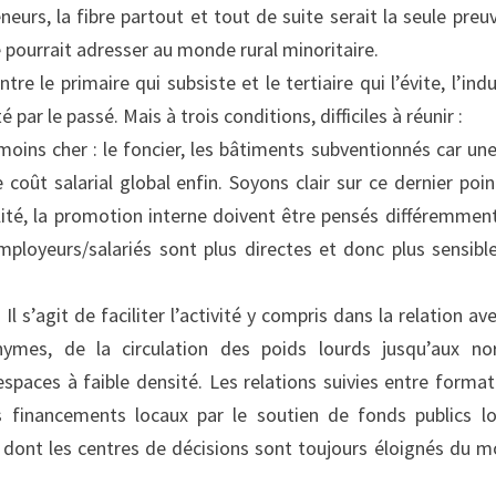
urs, la fibre partout et tout de suite serait la seule preu
e pourrait adresser au monde rural minoritaire.
tre le primaire qui subsiste et le tertiaire qui l’évite, l’indu
ar le passé. Mais à trois conditions, difficiles à réunir :
oins cher : le foncier, les bâtiments subventionnés car une
coût salarial global enfin. Soyons clair sur ce dernier point
ibilité, la promotion interne doivent être pensés différemmen
ployeurs/salariés sont plus directes et donc plus sensibl
l s’agit de faciliter l’activité y compris dans la relation ave
nymes, de la circulation des poids lourds jusqu’aux n
spaces à faible densité. Les relations suivies entre format
les financements locaux par le soutien de fonds publics l
s dont les centres de décisions sont toujours éloignés du 