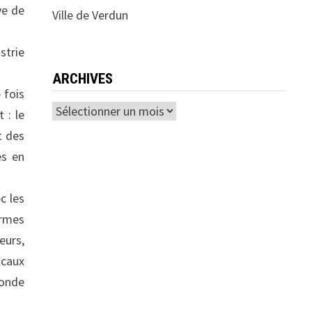
ve de
Ville de Verdun
strie
ARCHIVES
 fois
Archives
 : le
t des
es en
c les
ormes
eurs,
ocaux
monde