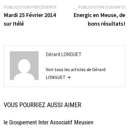
Navigation
Publication
P
PUBLICATION PRÉCÉDENTE
PUBLICATION SUIVANTE
précédente :
s
Mardi 25 Février 2014
Energic en Meuse, de
de
sur Itélé
bons résultats!
l’article
Gérard LONGUET
Voir tous les articles de Gérard
LONGUET →
VOUS POURRIEZ AUSSI AIMER
le Groupement Inter Associatif Meusien