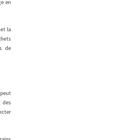
ge en
et la
chets
is de
 peut
t des
ecter
rains