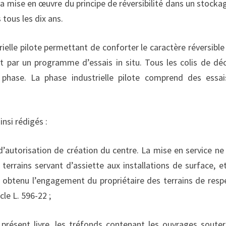
 la mise en œuvre du principe de réversibilité dans un stocka
tous les dix ans.
ielle pilote permettant de conforter le caractère réversible 
t par un programme d’essais in situ. Tous les colis de dé
 phase. La phase industrielle pilote comprend des essa
insi rédigés :
 d’autorisation de création du centre. La mise en service ne
 terrains servant d’assiette aux installations de surface, e
a obtenu l’engagement du propriétaire des terrains de resp
cle L. 596-22 ;
u présent livre, les tréfonds contenant les ouvrages souter