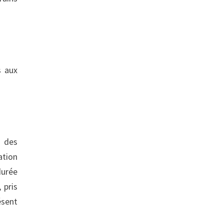
s aux
d des
ation
durée
 pris
ésent