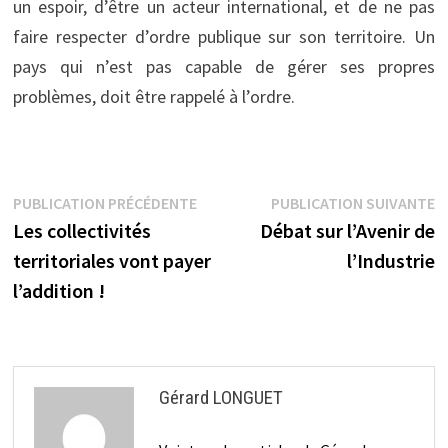
un espoir, d’être un acteur international, et de ne pas
faire respecter d’ordre publique sur son territoire. Un
pays qui n’est pas capable de gérer ses propres
problèmes, doit être rappelé à l’ordre.
Navigation
Publication
P
PUBLICATION PRÉCÉDENTE
PUBLICATION SUIVANTE
précédente :
s
Les collectivités
Débat sur l’Avenir de
de
territoriales vont payer
l’Industrie
l’article
l’addition !
Gérard LONGUET