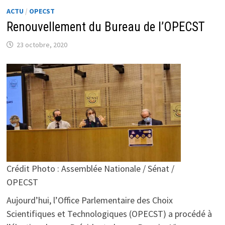
RÉALISTE
POUR
ACTU
/
OPECST
LA
Renouvellement du Bureau de l’OPECST
DÉCARBONATION
DE
TOUTE
23 octobre, 2020
L’ÉCONOMIE
«
Crédit Photo : Assemblée Nationale / Sénat /
OPECST
Aujourd’hui, l’Office Parlementaire des Choix
Scientifiques et Technologiques (OPECST) a procédé à