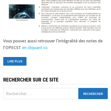
Vous pouvez aussi retrouver l’intégralité des notes de
l’OPECST
en cliquant ici
.
LES
LIRE PLUS
NOTES
DE
L’OPECST
RECHERCHER SUR CE SITE
Rechercher :