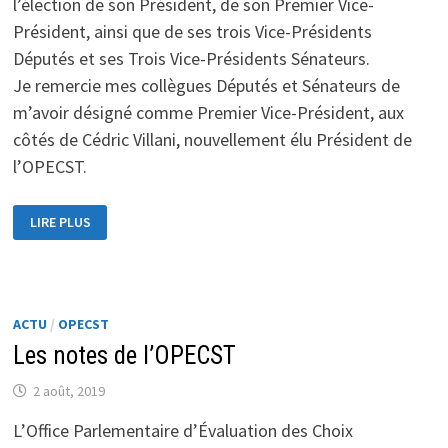
l’élection de son Président, de son Premier Vice-
Président, ainsi que de ses trois Vice-Présidents
Députés et ses Trois Vice-Présidents Sénateurs.
Je remercie mes collègues Députés et Sénateurs de
m’avoir désigné comme Premier Vice-Président, aux
côtés de Cédric Villani, nouvellement élu Président de
l’OPECST.
RENOUVELLEMENT
LIRE PLUS
DU
BUREAU
DE
L’OPECST
ACTU
/
OPECST
Les notes de l’OPECST
2 août, 2019
L’Office Parlementaire d’Évaluation des Choix