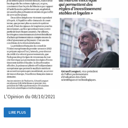
L’Opinion du 08/10/2021
»
LIRE PLUS
LE
NUCLÉAIRE,
UN
CHOIX