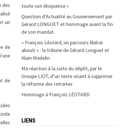
n des
toute son éloquence »
alisé
Question d’Actualité au Gouvernement par
nt un
Gérard LONGUET et hommage avant la fin
de son mandat.
« François Léotard, un parcours libéral
ne de
abouti » : la tribune de Gérard Longuet et
u’une
Alain Madelin
Ma réaction à la suite du dépôt, par le
Groupe LIOT, d’un texte visant à supprimer
nt de
la réforme des retraites
Hommage à François LÉOTARD
cides
monde
LIENS
elles