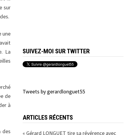
e sur
ïdes.
e une
avait
SUIVEZ-MOI SUR TWITTER
e. La
illes
erché
Tweets by gerardlonguet55
ée de
der à
ARTICLES RÉCENTS
à des
« Gérard LONGUET tire sa révérence avec