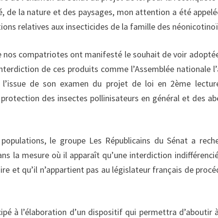
té, de la nature et des paysages, mon attention a été appelé
tions relatives aux insecticides de la famille des néonicotino
e nos compatriotes ont manifesté le souhait de voir adopté
nterdiction de ces produits comme l’Assemblée nationale l’
 l’issue de son examen du projet de loi en 2ème lectur
a protection des insectes pollinisateurs en général et des abe
opulations, le groupe Les Républicains du Sénat a rech
dans la mesure où il apparaît qu’une interdiction indifférenci
e et qu’il n’appartient pas au législateur français de procé
pé à l’élaboration d’un dispositif qui permettra d’aboutir 