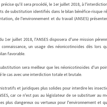
cise qu’il sera procédé, le 1er juillet 2018, à l’interdictio
 de substitution identifiés dans le bilan bénéfice-risque ré
entation, de l’environnement et du travail (ANSES) présente
du 1er juillet 2018, l’ANSES disposera d’une mission péren
n a connaissance, un usage des néonicotinoïdes dès lors q
lan favorable.
ubstitution sera meilleur que les néonicotinoïdes d’un poi
 le cas avec une interdiction totale et brutale.
tratifs et juridiques plus solides pour interdire les insecti
ANSES, car ce n’est pas au législateur de se substituer au 
 les plus dangereux ou vertueux pour l’environnement et qu