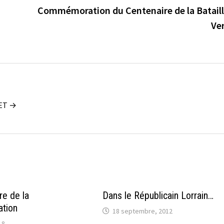
Commémoration du Centenaire de la Bataill
Ve
UET →
e de la
Dans le Républicain Lorrain…
ation
18 septembre, 2012
18