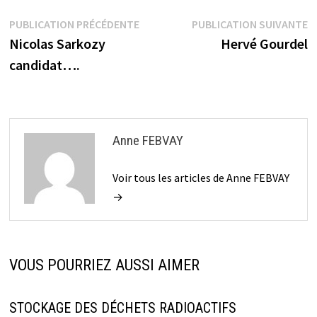
Navigation
Publication
P
PUBLICATION PRÉCÉDENTE
PUBLICATION SUIVANTE
précédente :
s
Nicolas Sarkozy
Hervé Gourdel
de
candidat….
l’article
Anne FEBVAY
Voir tous les articles de Anne FEBVAY
→
VOUS POURRIEZ AUSSI AIMER
STOCKAGE DES DÉCHETS RADIOACTIFS