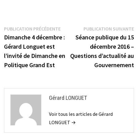
Navigation
Publication
P
PUBLICATION PRÉCÉDENTE
PUBLICATION SUIVANTE
précédente :
s
Dimanche 4 décembre :
Séance publique du 15
de
Gérard Longuet est
décembre 2016 –
l’article
l’invité de Dimanche en
Questions d’actualité au
Politique Grand Est
Gouvernement
Gérard LONGUET
Voir tous les articles de Gérard
LONGUET →