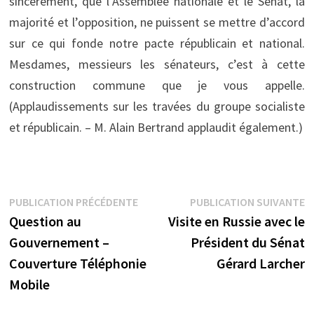
sincèrement, que l’Assemblée nationale et le Sénat, la
majorité et l’opposition, ne puissent se mettre d’accord
sur ce qui fonde notre pacte républicain et national.
Mesdames, messieurs les sénateurs, c’est à cette
construction commune que je vous appelle.
(Applaudissements sur les travées du groupe socialiste
et républicain. – M. Alain Bertrand applaudit également.)
Navigation
Publication
P
PUBLICATION PRÉCÉDENTE
PUBLICATION SUIVANTE
précédente :
s
Question au
Visite en Russie avec le
de
Gouvernement –
Président du Sénat
l’article
Couverture Téléphonie
Gérard Larcher
Mobile