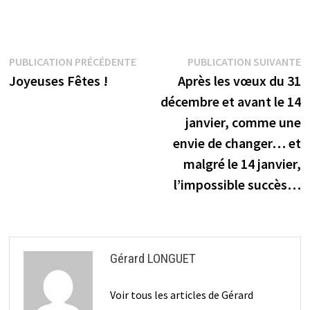
Navigation
Publication
P
PUBLICATION PRÉCÉDENTE
PUBLICATION SUIVANTE
précédente :
s
Joyeuses Fêtes !
Après les vœux du 31
de
décembre et avant le 14
l’article
janvier, comme une
envie de changer… et
malgré le 14 janvier,
l’impossible succès…
Gérard LONGUET
Voir tous les articles de Gérard