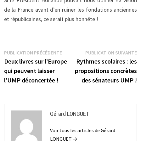
Si le Président Hollande pouvait nous donner sa vision
de la France avant d’en ruiner les fondations anciennes
et républicaines, ce serait plus honnête !
Navigation
Publication
P
PUBLICATION PRÉCÉDENTE
PUBLICATION SUIVANTE
précédente :
s
Deux livres sur l’Europe
Rythmes scolaires : les
de
qui peuvent laisser
propositions concrètes
l’article
l’UMP déconcertée !
des sénateurs UMP !
Gérard LONGUET
Voir tous les articles de Gérard
LONGUET →