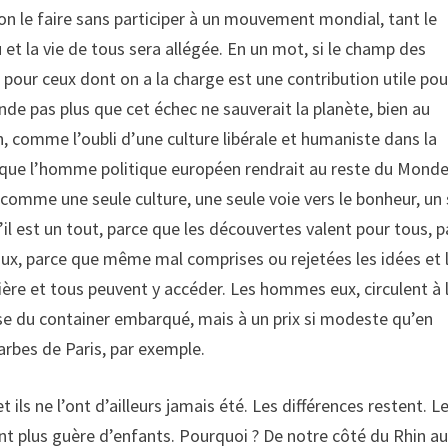
on le faire sans participer à un mouvement mondial, tant le
et la vie de tous sera allégée. En un mot, si le champ des
 pour ceux dont on a la charge est une contribution utile pou
nde pas plus que cet échec ne sauverait la planète, bien au
on, comme l’oubli d’une culture libérale et humaniste dans la
ce que l’homme politique européen rendrait au reste du Monde
 comme une seule culture, une seule voie vers le bonheur, un 
’il est un tout, parce que les découvertes valent pour tous, 
ux, parce que même mal comprises ou rejetées les idées et 
ière et tous peuvent y accéder. Les hommes eux, circulent à 
esse du container embarqué, mais à un prix si modeste qu’en
arbes de Paris, par exemple.
ls ne l’ont d’ailleurs jamais été. Les différences restent. L
ont plus guère d’enfants. Pourquoi ? De notre côté du Rhin a