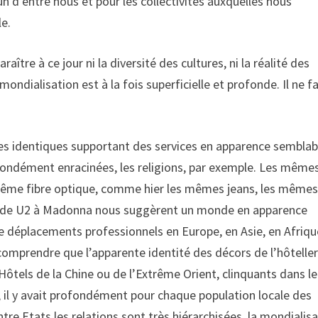
n d’entre nous et pour les collectivités auxquelles nous
le.
araître à ce jour ni la diversité des cultures, ni la réalité des
mondialisation est à la fois superficielle et profonde. Il ne f
iques identiques supportant des services en apparence semblab
fondément enracinées, les religions, par exemple. Les même
 même fibre optique, comme hier les mêmes jeans, les même
s de U2 à Madonna nous suggèrent un monde en apparence
e déplacements professionnels en Europe, en Asie, en Afriqu
 comprendre que l’apparente identité des décors de l’hôteller
tels de la Chine ou de l’Extrême Orient, clinquants dans le
e, il y avait profondément pour chaque population locale des
tre Etats les relations sont très hiérarchisées, la mondialis