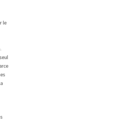
r le
.
seul
parce
les
la
es
u