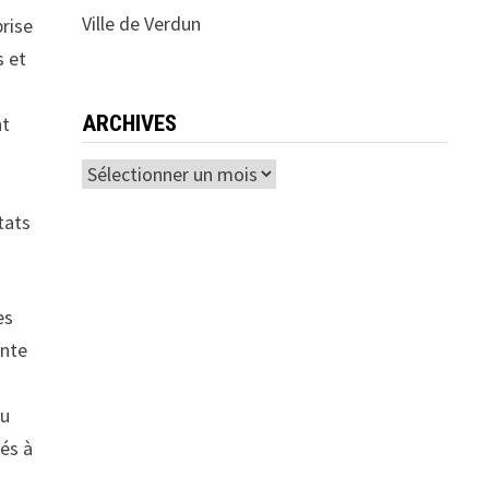
Ville de Verdun
prise
s et
s
ARCHIVES
nt
Archives
tats
es
ante
eu
sés à