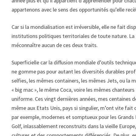
année plus et qu’il appartient d’appréhender pour chacu
appartenons avec le sens des opportunités qu’elle recè
Car si la mondialisation est irréversible, elle ne fait disp
institutions politiques territoriales de toute nature. La 
méconnaître aucun de ces deux traits.
Superficielle car la diffusion mondiale d’outils techn
ne gomme pas pour autant les diversités durables pro
selfies, les mêmes containers, les mêmes Jets, ou la
« big mac », le même Coca, voire les mêmes chanteur
uniforme. Ces vingt dernières années, mes centaines d
même aux Etats Unis, pays si singulier, m’ont vite fait
par exemple, modernes et somptueux pour les Grands Hô
Golf, inlassablement reconstruits dans la vieille Europ
cultures et des comportements différenciés. De plus, en