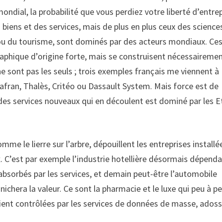
ndial, la probabilité que vous perdiez votre liberté d’entre
 biens et des services, mais de plus en plus ceux des science
ts ou du tourisme, sont dominés par des acteurs mondiaux. Ce
raphique d’origine forte, mais se construisent nécessaireme
e sont pas les seuls ; trois exemples français me viennent à
s, Safran, Thalès, Critéo ou Dassault System. Mais force est de
des services nouveaux qui en découlent est dominé par les E
e le lierre sur l’arbre, dépouillent les entreprises installé
. C’est par exemple l’industrie hotellière désormais dépend
absorbés par les services, et demain peut-être l’automobile
ichera la valeur. Ce sont la pharmacie et le luxe qui peu à p
client contrôlées par les services de données de masse, ados