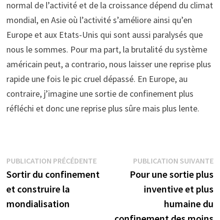
normal de l’activité et de la croissance dépend du climat
mondial, en Asie où l’activité s’améliore ainsi qu’en
Europe et aux Etats-Unis qui sont aussi paralysés que
nous le sommes. Pour ma part, la brutalité du système
américain peut, a contrario, nous laisser une reprise plus
rapide une fois le pic cruel dépassé. En Europe, au
contraire, j’imagine une sortie de confinement plus
réfléchi et donc une reprise plus sûre mais plus lente.
Navigation
Publication
P
PUBLICATION PRÉCÉDENTE
PUBLICATION SUIVANTE
précédente :
s
Sortir du confinement
Pour une sortie plus
de
et construire la
inventive et plus
l’article
mondialisation
humaine du
confinement des moins