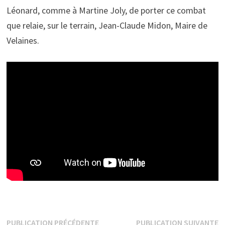
Léonard, comme à Martine Joly, de porter ce combat
que relaie, sur le terrain, Jean-Claude Midon, Maire de
Velaines.
Navigation
Publication
P
PUBLICATION PRÉCÉDENTE
PUBLICATION SUIVANTE