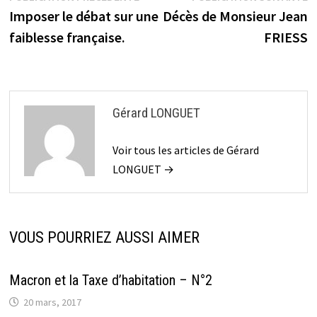
précédente :
s
Imposer le débat sur une
Décès de Monsieur Jean
de
faiblesse française.
FRIESS
l’article
Gérard LONGUET
Voir tous les articles de Gérard
LONGUET →
VOUS POURRIEZ AUSSI AIMER
Macron et la Taxe d’habitation – N°2
20 mars, 2017